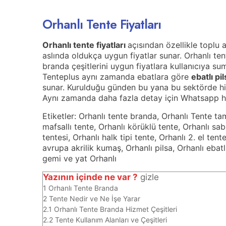
Orhanlı Tente Fiyatları
Orhanlı tente fiyatları
açısından özellikle toplu 
aslında oldukça uygun fiyatlar sunar. Orhanlı t
branda çeşitlerini uygun fiyatlara kullanıcıya su
Tenteplus aynı zamanda ebatlara göre
ebatlı pi
sunar. Kurulduğu günden bu yana bu sektörde hizm
Aynı zamanda daha fazla detay için Whatsapp hatt
Etiketler: Orhanlı tente branda, Orhanlı Tente tami
mafsallı tente, Orhanlı körüklü tente, Orhanlı sa
tentesi, Orhanlı halk tipi tente, Orhanlı 2. el te
avrupa akrilik kumaş, Orhanlı pilsa, Orhanlı ebat
gemi ve yat Orhanlı
Yazının içinde ne var ?
gizle
1
Orhanlı Tente Branda
2
Tente Nedir ve Ne İşe Yarar
2.1
Orhanlı Tente Branda Hizmet Çeşitleri
2.2
Tente Kullanım Alanları ve Çeşitleri