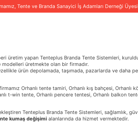
rmamız, Tente ve Branda Sanayici İş Adamları Derneği Üyesid
FA
HAKKIMIZDA
ÜRÜNLERİMİZ
beri üretim yapan Tenteplus Branda Tente Sistemleri, kuruld
e modelleri üretmekte olan bir firmadır.
 Özellikle ürün depolamada, taşımada, pazarlarda ve daha p
firmamız Orhanlı tente tamiri, Orhanlı kış bahçesi, Orhanlı k
anlı t-win tente, Orhanlı pencere tentesi, Orhanlı balkon tent
eştiren Tenteplus Branda Tente Sistemleri, sağlamlık, güveni
ente kumaş değişimi
alanlarında da hizmet vermektedir.