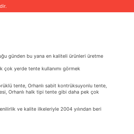
ir.
SERVİS BÖLGELERİMİZ
0531 251 86 25
İLETİŞİM
uğu günden bu yana en kaliteli ürünleri üretme
ek çok yerde tente kullanımı görmek
örüklü tente, Orhanlı sabit kontrüksuyonlu tente,
esi, Orhanlı halk tipi tente gibi daha pek çok
lirlik ve kalite ilkeleriyle 2004 yılından beri