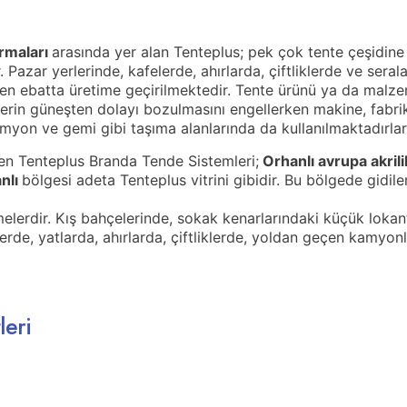
irmaları
arasında yer alan Tenteplus; pek çok tente çeşidine 
Pazar yerlerinde, kafelerde, ahırlarda, çiftliklerde ve seralar
ilen ebatta üretime geçirilmektedir. Tente ürünü ya da ma
lerin güneşten dolayı bozulmasını engellerken makine, fabri
amyon ve gemi gibi taşıma alanlarında da kullanılmaktadırlar
en Tenteplus Branda Tende Sistemleri;
Orhanlı avrupa akril
nlı
bölgesi adeta Tenteplus vitrini gibidir. Bu bölgede gidi
elerdir. Kış bahçelerinde, sokak kenarlarındaki küçük lokan
lerde, yatlarda, ahırlarda, çiftliklerde, yoldan geçen kamy
leri