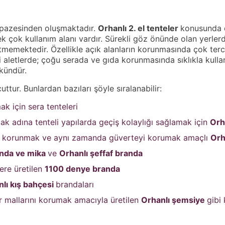
lpazesinden oluşmaktadır.
Orhanlı
2. el tenteler
konusunda d
 çok kullanım alanı vardır. Sürekli göz önünde olan yerlerde
memektedir. Özellikle açık alanların korunmasında çok terci
aletlerde; çoğu serada ve gıda korunmasında sıklıkla kullanı
kündür.
uttur. Bunlardan bazıları şöyle sıralanabilir:
k için sera tenteleri
k adına tenteli yapılarda geçiş kolaylığı sağlamak için
Orh
an korunmak ve aynı zamanda güverteyi korumak amaçlı
Orh
anda ve mika
ve
Orhanlı
şeffaf branda
ere üretilen
1100 denye branda
nlı
kış bahçesi
brandaları
ar mallarını korumak amacıyla üretilen
Orhanlı
şemsiye
gibi