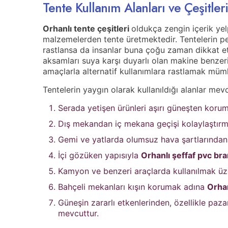
Tente Kullanım Alanları ve Çeşitleri
Orhanlı tente çeşitleri
oldukça zengin içerik ye
malzemelerden tente üretmektedir. Tentelerin pek
rastlansa da insanlar buna çoğu zaman dikkat et
aksamları suya karşı duyarlı olan makine benzeri 
amaçlarla alternatif kullanımlara rastlamak müm
Tentelerin yaygın olarak kullanıldığı alanlar mevc
Serada yetişen ürünleri aşırı güneşten koruma
Dış mekandan iç mekana geçişi kolaylaştırma
Gemi ve yatlarda olumsuz hava şartlarınd
İçi gözüken yapısıyla
Orhanlı
şeffaf pvc br
Kamyon ve benzeri araçlarda kullanılmak üz
Bahçeli mekanları kışın korumak adına
Orha
Güneşin zararlı etkenlerinden, özellikle paz
mevcuttur.