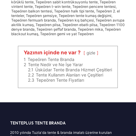
körüklü tente, Tepeören sabit kontrüksuyonlu tente, Tepeören
vintent tente, Tepeören t-win tente, Tepeören pencere tentesi,
Tepeören balkon tentesi, Tepeören halk tipi tente, Tepeören 2. el
tenteler, Tepeören şemsiye, Tepeören tente kumaş değişimi,
Tepeören fermuarlı branda, Tepeören kış bahçesi, Tepeören avrupa
akrilik kumaş, Tepeören pilsa, Tepeören ebatlı pilsa, Tepeören 1100
denye branda, Tepeören şeffaf branda, Tepeören mika, Tepeören
blackout kumaş, Tepeören gemi ve yat Tepeören
Yazının içinde ne var ?
gizle
1
Tepeören Tente Branda
2
Tente Nedir ve Ne İşe Yarar
2.1
Üsküdar Tente Branda Hizmet Çeşitleri
2.2
Tente Kullanım Alanları ve Çeşitleri
2.3
Tepeören Tente Fiyatları
TENTEPLUS TENTE BRANDA
2010 yılında Tuzla'da tente & branda imalatı üzerine kurulan