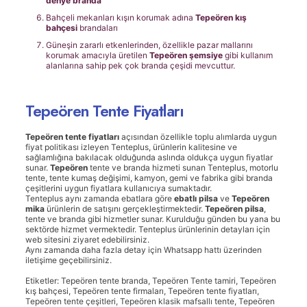
denye branda
Bahçeli mekanları kışın korumak adına
Tepeören
kış
bahçesi
brandaları
Güneşin zararlı etkenlerinden, özellikle pazar mallarını
korumak amacıyla üretilen
Tepeören
şemsiye
gibi kullanım
alanlarına sahip pek çok branda çeşidi mevcuttur.
Tepeören Tente Fiyatları
Tepeören tente fiyatları
açısından özellikle toplu alımlarda uygun
fiyat politikası izleyen Tenteplus, ürünlerin kalitesine ve
sağlamlığına bakılacak olduğunda aslında oldukça uygun fiyatlar
sunar.
Tepeören
tente ve branda hizmeti sunan Tenteplus, motorlu
tente, tente kumaş değişimi, kamyon, gemi ve fabrika gibi branda
çeşitlerini uygun fiyatlara kullanıcıya sumaktadır.
Tenteplus aynı zamanda ebatlara göre
ebatlı pilsa
ve
Tepeören
mika
ürünlerin de satışını gerçekleştirmektedir.
Tepeören
pilsa
,
tente ve branda gibi hizmetler sunar. Kurulduğu günden bu yana bu
sektörde hizmet vermektedir. Tenteplus ürünlerinin detayları için
web sitesini ziyaret edebilirsiniz.
Aynı zamanda daha fazla detay için Whatsapp hattı üzerinden
iletişime geçebilirsiniz.
Etiketler: Tepeören tente branda, Tepeören Tente tamiri, Tepeören
kış bahçesi, Tepeören tente firmaları, Tepeören tente fiyatları,
Tepeören tente çeşitleri, Tepeören klasik mafsallı tente, Tepeören