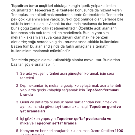
Tepeören tente çeşitleri
oldukça zengin içerik yelpazesinden
oluşmaktadır.
Tepeören
2. el tenteler
konusunda da hizmet veren
Tenteplus, en kaliteli malzemelerden tente üretmektedir. Tentelerin
pek çok kullanım alanı vardır. Sürekli göz önünde olan yerlerde bile
sıklıkla tente kullanılır. Ancak bu durumda rastlansa da insanlar
buna çoğu zaman dikkat etmemektedir. Özellikle açık alanların
korunmasında çok terci edilen modellerdir. Bunun yanı sıra
mekanik aksamları suya karşı duyarlı olan makine benzeri
aletlerde; çoğu serada ve gıda korunmasında sıklıkla kullanılırlar.
Bazen tüm bu alanlar dışında da farklı amaçlarla alternatif
kullanımlara rastlamak mümkündür.
Tentelerin yaygın olarak kullanıldığı alanlar mevcuttur. Bunlardan
bazıları şöyle sıralanabilir:
Serada yetişen ürünleri aşırı güneşten korumak için sera
tenteleri
Dış mekandan iç mekana geçişi kolaylaştırmak adına tenteli
yapılarda geçiş kolaylığı sağlamak için
Tepeören
fermuarlı
branda
Gemi ve yatlarda olumsuz hava şartlarından korunmak ve
aynı zamanda güverteyi korumak amaçlı
Tepeören
gemi ve
yat brandaları
İçi gözüken yapısıyla
Tepeören
şeffaf pvc branda ve
mika
ve
Tepeören
şeffaf branda
Kamyon ve benzeri araçlarda kullanılmak üzere üretilen
1100