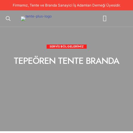
Firmamız, Tente ve Branda Sanayici İş Adamları Derneği Üyesidir.
SERVİS BÖLGELERİMİZ
TEPEÖREN TENTE BRANDA