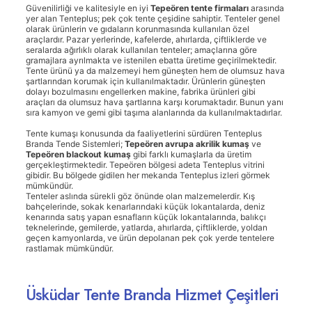
Güvenilirliği ve kalitesiyle en iyi
Tepeören tente firmaları
arasında
yer alan Tenteplus; pek çok tente çeşidine sahiptir. Tenteler genel
olarak ürünlerin ve gıdaların korunmasında kullanılan özel
araçlardır. Pazar yerlerinde, kafelerde, ahırlarda, çiftliklerde ve
seralarda ağırlıklı olarak kullanılan tenteler; amaçlarına göre
gramajlara ayrılmakta ve istenilen ebatta üretime geçirilmektedir.
Tente ürünü ya da malzemeyi hem güneşten hem de olumsuz hava
şartlarından korumak için kullanılmaktadır. Ürünlerin güneşten
dolayı bozulmasını engellerken makine, fabrika ürünleri gibi
araçları da olumsuz hava şartlarına karşı korumaktadır. Bunun yanı
sıra kamyon ve gemi gibi taşıma alanlarında da kullanılmaktadırlar.
Tente kumaşı konusunda da faaliyetlerini sürdüren Tenteplus
Branda Tende Sistemleri;
Tepeören avrupa akrilik kumaş
ve
Tepeören
blackout kumaş
gibi farklı kumaşlarla da üretim
gerçekleştirmektedir. Tepeören bölgesi adeta Tenteplus vitrini
gibidir. Bu bölgede gidilen her mekanda Tenteplus izleri görmek
mümkündür.
Tenteler aslında sürekli göz önünde olan malzemelerdir. Kış
bahçelerinde, sokak kenarlarındaki küçük lokantalarda, deniz
kenarında satış yapan esnafların küçük lokantalarında, balıkçı
teknelerinde, gemilerde, yatlarda, ahırlarda, çiftliklerde, yoldan
geçen kamyonlarda, ve ürün depolanan pek çok yerde tentelere
rastlamak mümkündür.
Üsküdar Tente Branda Hizmet Çeşitleri