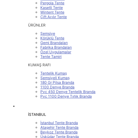
Pergola Tente
Kasetli Tente
Wintent Tente
Çift Açılır Tente
ÜRÜNLER
Şemsiye
Körüklü Tente
Gemi Brandaları
Fabrika Brandaları
Özel Uygulamalar
Tente Tamiri
KUMAŞ RAFI
Tentelik Kumaş
Şemsiyeli Kumaş
180 Gr Pilsa Branda
1100 Denye Branda
Pvc 450 Denye Tentelik Branda
Pvc 1100 Denye Tırlık Branda
SERVİS BÖLGELERİMİZ
İSTANBUL
İstanbul Tente Branda
Ataşehir Tente Branda
Beykoz Tente Branda
Üsküdar Tente Branda