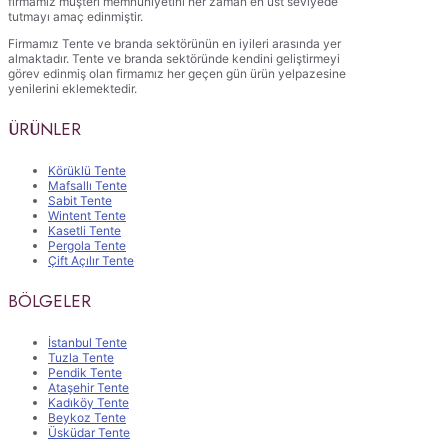
firmamız müşteri memnuniyetini her zaman en üst seviyede
tutmayı amaç edinmiştir.
Firmamız Tente ve branda sektörünün en iyileri arasında yer
almaktadır. Tente ve branda sektöründe kendini geliştirmeyi
görev edinmiş olan firmamız her geçen gün ürün yelpazesine
yenilerini eklemektedir.
ÜRÜNLER
Körüklü Tente
Mafsallı Tente
Sabit Tente
Wintent Tente
Kasetli Tente
Pergola Tente
Çift Açılır Tente
BÖLGELER
İstanbul Tente
Tuzla Tente
Pendik Tente
Ataşehir Tente
Kadıköy Tente
Beykoz Tente
Üsküdar Tente