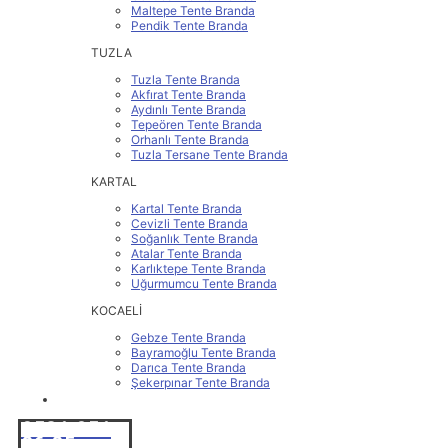
Maltepe Tente Branda
Pendik Tente Branda
TUZLA
Tuzla Tente Branda
Akfırat Tente Branda
Aydınlı Tente Branda
Tepeören Tente Branda
Orhanlı Tente Branda
Tuzla Tersane Tente Branda
KARTAL
Kartal Tente Branda
Cevizli Tente Branda
Soğanlık Tente Branda
Atalar Tente Branda
Karlıktepe Tente Branda
Uğurmumcu Tente Branda
KOCAELİ
Gebze Tente Branda
Bayramoğlu Tente Branda
Darıca Tente Branda
Şekerpınar Tente Branda
İLETİŞİM
0531 251
86 25