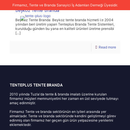
Firmamız, Tente ve Branda Sanayici İş Adamları Derneği Üyesidir.
Beykoz Tente Branda
Beykoz Tente Branda Beykoz tente branda hizmeti ile 2004
yılından beri üretim yapan Tenteplus Branda Tente Sistemleri,
kurulduğu günden bu yana en kaliteli ürünleri üretme prensibi
[…]
Read more
TENTEPLUS TENTE BRANDA
2010 yılında Tuzla'da tente & branda imalatı üzerine kurulan
firmamız müşteri memnuniyetini her zaman en üst seviyede tutmayı
amaç edinmiştir.
Firmamız Tente ve branda sektörünün en iyileri arasında yer
almaktadır. Tente ve branda sektöründe kendini geliştirmeyi görev
edinmiş olan firmamız her geçen gün ürün yelpazesine yenilerini
eklemektedir.