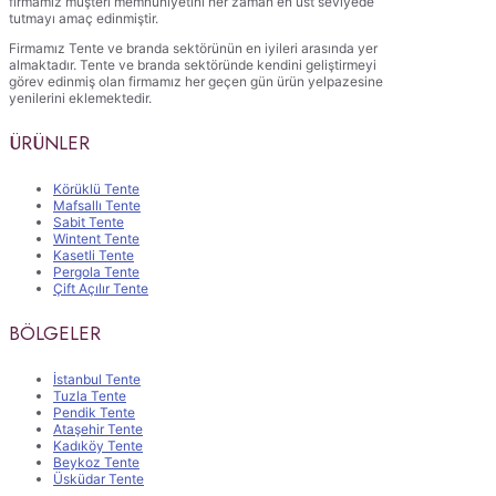
firmamız müşteri memnuniyetini her zaman en üst seviyede
tutmayı amaç edinmiştir.
Firmamız Tente ve branda sektörünün en iyileri arasında yer
almaktadır. Tente ve branda sektöründe kendini geliştirmeyi
görev edinmiş olan firmamız her geçen gün ürün yelpazesine
yenilerini eklemektedir.
ÜRÜNLER
Körüklü Tente
Mafsallı Tente
Sabit Tente
Wintent Tente
Kasetli Tente
Pergola Tente
Çift Açılır Tente
BÖLGELER
İstanbul Tente
Tuzla Tente
Pendik Tente
Ataşehir Tente
Kadıköy Tente
Beykoz Tente
Üsküdar Tente