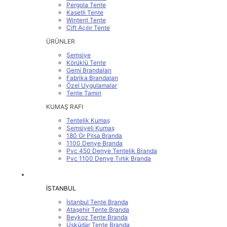
Pergola Tente
Kasetli Tente
Wintent Tente
Çift Açılır Tente
ÜRÜNLER
Şemsiye
Körüklü Tente
Gemi Brandaları
Fabrika Brandaları
Özel Uygulamalar
Tente Tamiri
KUMAŞ RAFI
Tentelik Kumaş
Şemsiyeli Kumaş
180 Gr Pilsa Branda
1100 Denye Branda
Pvc 450 Denye Tentelik Branda
Pvc 1100 Denye Tırlık Branda
SERVİS BÖLGELERİMİZ
İSTANBUL
İstanbul Tente Branda
Ataşehir Tente Branda
Beykoz Tente Branda
Üsküdar Tente Branda