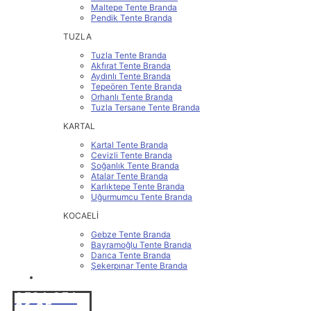
Maltepe Tente Branda
Pendik Tente Branda
TUZLA
Tuzla Tente Branda
Akfırat Tente Branda
Aydınlı Tente Branda
Tepeören Tente Branda
Orhanlı Tente Branda
Tuzla Tersane Tente Branda
KARTAL
Kartal Tente Branda
Cevizli Tente Branda
Soğanlık Tente Branda
Atalar Tente Branda
Karlıktepe Tente Branda
Uğurmumcu Tente Branda
KOCAELİ
Gebze Tente Branda
Bayramoğlu Tente Branda
Darıca Tente Branda
Şekerpınar Tente Branda
İLETİŞİM
0531 251
86 25