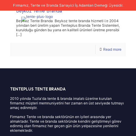
Firmamız, Tente ve Branda Sanayici İş Adamları Derneği Üyesidir.
Beykoz Tente Branda
Beykoz Tente Branda Beykoz tente branda hizmeti ile 2004
yılından beri üretim yapan Tenteplus Branda Tente Sistemleri,
kurulduğu günden bu yana en kaliteli ürünleri üretme prensibi
[…]
Read more
TENTEPLUS TENTE BRANDA
2010 yılında Tuzla'da tente & branda imalatı üzerine kurulan
firmamız müşteri memnuniyetini her zaman en üst seviyede tutmayı
amaç edinmiştir.
Firmamız Tente ve branda sektörünün en iyileri arasında yer
almaktadır. Tente ve branda sektöründe kendini geliştirmeyi görev
edinmiş olan firmamız her geçen gün ürün yelpazesine yenilerini
eklemektedir.