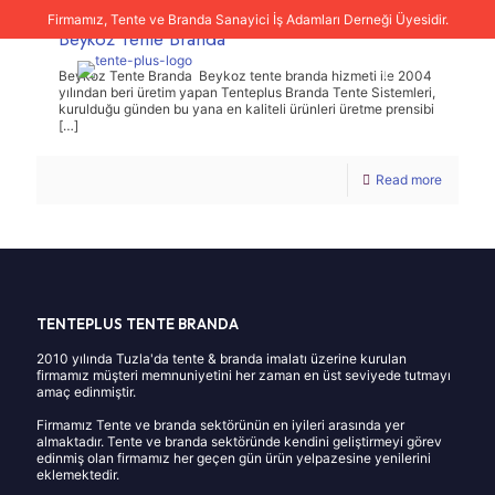
Firmamız, Tente ve Branda Sanayici İş Adamları Derneği Üyesidir.
Beykoz Tente Branda
Beykoz Tente Branda Beykoz tente branda hizmeti ile 2004
yılından beri üretim yapan Tenteplus Branda Tente Sistemleri,
kurulduğu günden bu yana en kaliteli ürünleri üretme prensibi
[…]
Read more
TENTEPLUS TENTE BRANDA
2010 yılında Tuzla'da tente & branda imalatı üzerine kurulan
firmamız müşteri memnuniyetini her zaman en üst seviyede tutmayı
amaç edinmiştir.
Firmamız Tente ve branda sektörünün en iyileri arasında yer
almaktadır. Tente ve branda sektöründe kendini geliştirmeyi görev
edinmiş olan firmamız her geçen gün ürün yelpazesine yenilerini
eklemektedir.