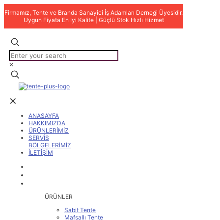
Firmamız, Tente ve Branda Sanayici İş Adamları Derneği Üyesidir.
Uygun Fiyata En İyi Kalite | Güçlü Stok Hızlı Hizmet
✕
✕
ANASAYFA
HAKKIMIZDA
ÜRÜNLERİMİZ
SERVİS
BÖLGELERİMİZ
İLETİŞİM
ANASAYFA
HAKKIMIZDA
ÜRÜNLERİMİZ
ÜRÜNLER
Sabit Tente
Mafsallı Tente