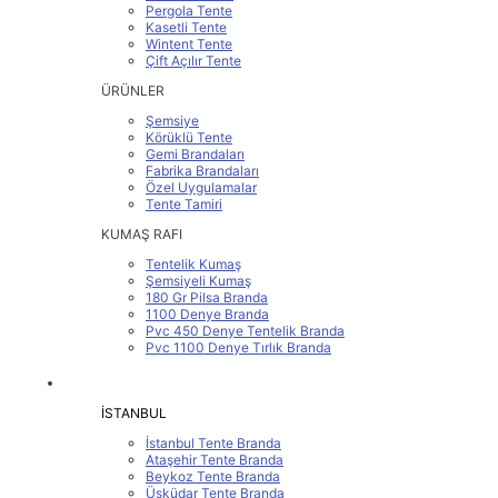
Pergola Tente
Kasetli Tente
Wintent Tente
Çift Açılır Tente
ÜRÜNLER
Şemsiye
Körüklü Tente
Gemi Brandaları
Fabrika Brandaları
Özel Uygulamalar
Tente Tamiri
KUMAŞ RAFI
Tentelik Kumaş
Şemsiyeli Kumaş
180 Gr Pilsa Branda
1100 Denye Branda
Pvc 450 Denye Tentelik Branda
Pvc 1100 Denye Tırlık Branda
SERVİS BÖLGELERİMİZ
İSTANBUL
İstanbul Tente Branda
Ataşehir Tente Branda
Beykoz Tente Branda
Üsküdar Tente Branda