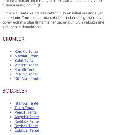
firmamız müşteri memnuniyetini her zaman en üst seviyede
tutmayı amaç edinmiştir.
Firmamız Tente ve branda sektörünün en iyileri arasında yer
almaktadır. Tente ve branda sektöründe kendini geliştirmeyi
görev edinmiş olan firmamız her geçen gün ürün yelpazesine
yenilerini eklemektedir.
ÜRÜNLER
Körüklü Tente
Mafsallı Tente
Sabit Tente
Wintent Tente
Kasetli Tente
Pergola Tente
Çift Açılır Tente
BÖLGELER
İstanbul Tente
Tuzla Tente
Pendik Tente
Ataşehir Tente
Kadıköy Tente
Beykoz Tente
Üsküdar Tente