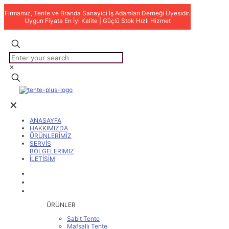
Firmamız, Tente ve Branda Sanayici İş Adamları Derneği Üyesidir.
Uygun Fiyata En İyi Kalite | Güçlü Stok Hızlı Hizmet
✕
✕
ANASAYFA
HAKKIMIZDA
ÜRÜNLERİMİZ
SERVİS
BÖLGELERİMİZ
İLETİŞİM
ANASAYFA
HAKKIMIZDA
ÜRÜNLERİMİZ
ÜRÜNLER
Sabit Tente
Mafsallı Tente