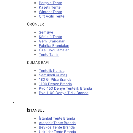
Pergola Tente
Kasetli Tente
Wintent Tente
Çift Açılır Tente
ÜRÜNLER
Şemsiye
Körüklü Tente
Gemi Brandaları
Fabrika Brandaları
Özel Uygulamalar
Tente Tamiri
KUMAŞ RAFI
Tentelik Kumaş
Şemsiyeli Kumaş
180 Gr Pilsa Branda
1100 Denye Branda
Pvc 450 Denye Tentelik Branda
Pvc 1100 Denye Tırlık Branda
SERVİS BÖLGELERİMİZ
İSTANBUL
İstanbul Tente Branda
Ataşehir Tente Branda
Beykoz Tente Branda
Üsküdar Tente Branda