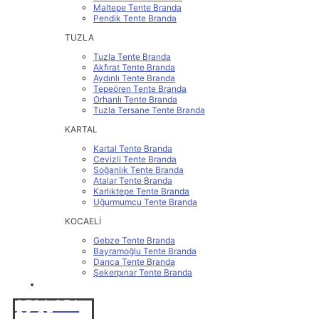
Maltepe Tente Branda
Pendik Tente Branda
TUZLA
Tuzla Tente Branda
Akfırat Tente Branda
Aydınlı Tente Branda
Tepeören Tente Branda
Orhanlı Tente Branda
Tuzla Tersane Tente Branda
KARTAL
Kartal Tente Branda
Cevizli Tente Branda
Soğanlık Tente Branda
Atalar Tente Branda
Karlıktepe Tente Branda
Uğurmumcu Tente Branda
KOCAELİ
Gebze Tente Branda
Bayramoğlu Tente Branda
Darıca Tente Branda
Şekerpınar Tente Branda
İLETİŞİM
0531 251
86 25