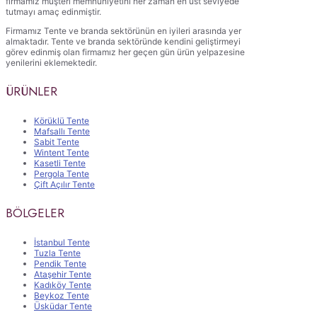
firmamız müşteri memnuniyetini her zaman en üst seviyede
tutmayı amaç edinmiştir.
Firmamız Tente ve branda sektörünün en iyileri arasında yer
almaktadır. Tente ve branda sektöründe kendini geliştirmeyi
görev edinmiş olan firmamız her geçen gün ürün yelpazesine
yenilerini eklemektedir.
ÜRÜNLER
Körüklü Tente
Mafsallı Tente
Sabit Tente
Wintent Tente
Kasetli Tente
Pergola Tente
Çift Açılır Tente
BÖLGELER
İstanbul Tente
Tuzla Tente
Pendik Tente
Ataşehir Tente
Kadıköy Tente
Beykoz Tente
Üsküdar Tente