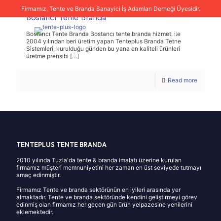
Firmamız, Tente ve Branda Sanayici İş Adamları Derneği Üyesidir.
Bostancı Tente Branda
Bostancı Tente Branda Bostancı tente branda hizmeti ile
2004 yılından beri üretim yapan Tenteplus Branda Tetne
Sistemleri, kurulduğu günden bu yana en kaliteli ürünleri
üretme prensibi
[…]
Read more
TENTEPLUS TENTE BRANDA
2010 yılında Tuzla'da tente & branda imalatı üzerine kurulan
firmamız müşteri memnuniyetini her zaman en üst seviyede tutmayı
amaç edinmiştir.
Firmamız Tente ve branda sektörünün en iyileri arasında yer
almaktadır. Tente ve branda sektöründe kendini geliştirmeyi görev
edinmiş olan firmamız her geçen gün ürün yelpazesine yenilerini
eklemektedir.