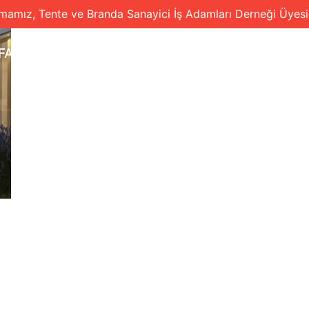
rmamız, Tente ve Branda Sanayici İş Adamları Derneği Üyesid
FA
HAKKIMIZDA
ÜRÜNLERİMİZ