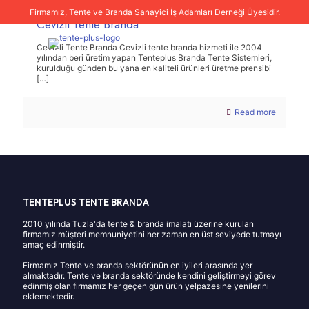
Firmamız, Tente ve Branda Sanayici İş Adamları Derneği Üyesidir.
Cevizli Tente Branda
Cevizli Tente Branda Cevizli tente branda hizmeti ile 2004
yılından beri üretim yapan Tenteplus Branda Tente Sistemleri,
kurulduğu günden bu yana en kaliteli ürünleri üretme prensibi
[…]
Read more
TENTEPLUS TENTE BRANDA
2010 yılında Tuzla'da tente & branda imalatı üzerine kurulan
firmamız müşteri memnuniyetini her zaman en üst seviyede tutmayı
amaç edinmiştir.
Firmamız Tente ve branda sektörünün en iyileri arasında yer
almaktadır. Tente ve branda sektöründe kendini geliştirmeyi görev
edinmiş olan firmamız her geçen gün ürün yelpazesine yenilerini
eklemektedir.