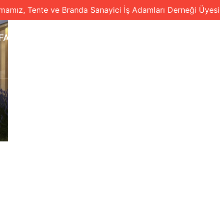
rmamız, Tente ve Branda Sanayici İş Adamları Derneği Üyesid
FA
HAKKIMIZDA
ÜRÜNLERİMİZ