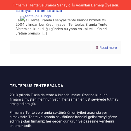
Firmamız, Tente ve Branda Sanayici İş Adamları Derneği Üyesidir.
Esenyalı Tente Branda
Esenyalı Tente Branda Esenyalı tente branda hizmeti ile
2004 yılından beri üretim yapan Tenteplus Branda Tente
Sistemleri, kurulduğu günden bu yana en kaliteli ürünleri
üretme prensibi
[…]
Read more
TENTEPLUS TENTE BRANDA
2010 yılında Tuzla'da tente & branda imalatı üzerine kurulan
firmamız müşteri memnuniyetini her zaman en üst seviyede tutmayı
amaç edinmiştir.
Firmamız Tente ve branda sektörünün en iyileri arasında yer
almaktadır. Tente ve branda sektöründe kendini geliştirmeyi görev
edinmiş olan firmamız her geçen gün ürün yelpazesine yenilerini
eklemektedir.