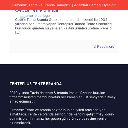
Firmamız, Tente ve Branda Sanayici İş Adamları Derneği Üyesidir.
Gebze Tente Branda
Gebze Tente Branda Gebze tente branda hizmeti ile 2004
yılından beri üretim yapan Tenteplus Branda Tente Sistemleri,
kurulduğu günden bu yana en kaliteli ürünleri üretme prensibi
[…]
Read more
TENTEPLUS TENTE BRANDA
2010 yılında Tuzla'da tente & branda imalatı üzerine kurulan
firmamız müşteri memnuniyetini her zaman en üst seviyede tutmayı
amaç edinmiştir.
Firmamız Tente ve branda sektörünün en iyileri arasında yer
almaktadır. Tente ve branda sektöründe kendini geliştirmeyi görev
edinmiş olan firmamız her geçen gün ürün yelpazesine yenilerini
eklemektedir.