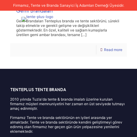
Firmamız, Tente ve Branda Sanayici İş Adamları Derneği Üyesidir.
Gemi Brandaları
Gemi Brandaları Tenteplus branda ve tente sektörünü sürekli
takip etmekte ve gerekli gelişme ve değişiklikleri
göstermektedir. En özel, kaliteli ve sağlam kumaşlarla
üretilen gemi ambar brandası, tersane
[…]
Read more
TENTEPLUS TENTE BRANDA
2010 yılında Tuzla'da tente & branda imalatı üzerine kurulan
firmamız müşteri memnuniyetini her zaman en üst seviyede tutmayı
amaç edinmiştir.
Firmamız Tente ve branda sektörünün en iyileri arasında yer
almaktadır. Tente ve branda sektöründe kendini geliştirmeyi görev
edinmiş olan firmamız her geçen gün ürün yelpazesine yenilerini
eklemektedir.