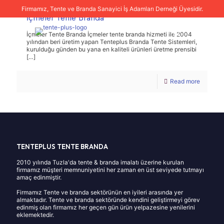
Firmamız, Tente ve Branda Sanayici İş Adamları Derneği Üyesidir.
İçmeler Tente Branda
İçmeler Tente Branda İçmeler tente branda hizmeti ile 2004
yılından beri üretim yapan Tenteplus Branda Tente Sistemleri,
kurulduğu günden bu yana en kaliteli ürünleri üretme prensibi
[…]
Read more
TENTEPLUS TENTE BRANDA
2010 yılında Tuzla'da tente & branda imalatı üzerine kurulan
firmamız müşteri memnuniyetini her zaman en üst seviyede tutmayı
amaç edinmiştir.
Firmamız Tente ve branda sektörünün en iyileri arasında yer
almaktadır. Tente ve branda sektöründe kendini geliştirmeyi görev
edinmiş olan firmamız her geçen gün ürün yelpazesine yenilerini
eklemektedir.