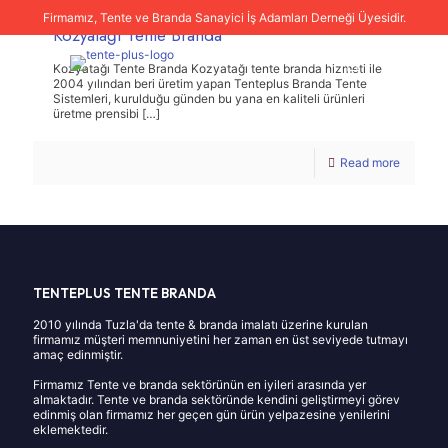
Firmamız, Tente ve Branda Sanayici İş Adamları Derneği Üyesidir.
Kozyatağı Tente Branda
Kozyatağı Tente Branda Kozyatağı tente branda hizmeti ile
2004 yılından beri üretim yapan Tenteplus Branda Tente
Sistemleri, kurulduğu günden bu yana en kaliteli ürünleri
üretme prensibi
[…]
Read more
TENTEPLUS TENTE BRANDA
2010 yılında Tuzla'da tente & branda imalatı üzerine kurulan
firmamız müşteri memnuniyetini her zaman en üst seviyede tutmayı
amaç edinmiştir.
Firmamız Tente ve branda sektörünün en iyileri arasında yer
almaktadır. Tente ve branda sektöründe kendini geliştirmeyi görev
edinmiş olan firmamız her geçen gün ürün yelpazesine yenilerini
eklemektedir.