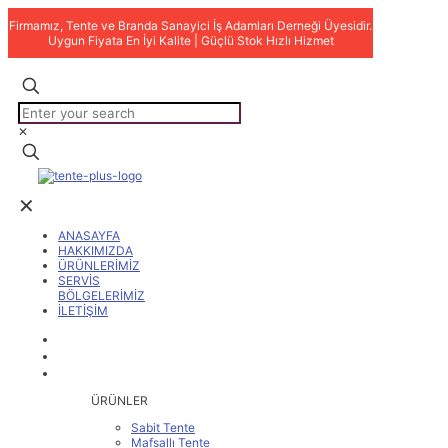
Firmamız, Tente ve Branda Sanayici İş Adamları Derneği Üyesidir.
Uygun Fiyata En İyi Kalite | Güçlü Stok Hızlı Hizmet
✕
✕
ANASAYFA
HAKKIMIZDA
ÜRÜNLERİMİZ
SERVİS
BÖLGELERİMİZ
İLETİŞİM
ANASAYFA
HAKKIMIZDA
ÜRÜNLERİMİZ
ÜRÜNLER
Sabit Tente
Mafsallı Tente