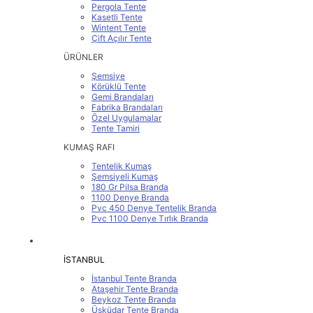
Pergola Tente
Kasetli Tente
Wintent Tente
Çift Açılır Tente
ÜRÜNLER
Şemsiye
Körüklü Tente
Gemi Brandaları
Fabrika Brandaları
Özel Uygulamalar
Tente Tamiri
KUMAŞ RAFI
Tentelik Kumaş
Şemsiyeli Kumaş
180 Gr Pilsa Branda
1100 Denye Branda
Pvc 450 Denye Tentelik Branda
Pvc 1100 Denye Tırlık Branda
SERVİS BÖLGELERİMİZ
İSTANBUL
İstanbul Tente Branda
Ataşehir Tente Branda
Beykoz Tente Branda
Üsküdar Tente Branda