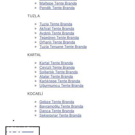
Maltepe Tente Branda
Pendik Tente Branda
TUZLA
Tuzla Tente Branda
Akfırat Tente Branda
Aydınlı Tente Branda
Tepeören Tente Branda
Orhanlı Tente Branda
Tuzla Tersane Tente Branda
KARTAL
Kartal Tente Branda
Cevizli Tente Branda
Soğanlık Tente Branda
Atalar Tente Branda
Karlıktepe Tente Branda
Uğurmumcu Tente Branda
KOCAELİ
Gebze Tente Branda
Bayramoğlu Tente Branda
Darıca Tente Branda
Şekerpınar Tente Branda
İLETİŞİM
0531 251
86 25