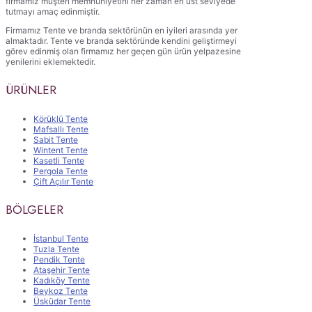
firmamız müşteri memnuniyetini her zaman en üst seviyede
tutmayı amaç edinmiştir.
Firmamız Tente ve branda sektörünün en iyileri arasında yer
almaktadır. Tente ve branda sektöründe kendini geliştirmeyi
görev edinmiş olan firmamız her geçen gün ürün yelpazesine
yenilerini eklemektedir.
ÜRÜNLER
Körüklü Tente
Mafsallı Tente
Sabit Tente
Wintent Tente
Kasetli Tente
Pergola Tente
Çift Açılır Tente
BÖLGELER
İstanbul Tente
Tuzla Tente
Pendik Tente
Ataşehir Tente
Kadıköy Tente
Beykoz Tente
Üsküdar Tente