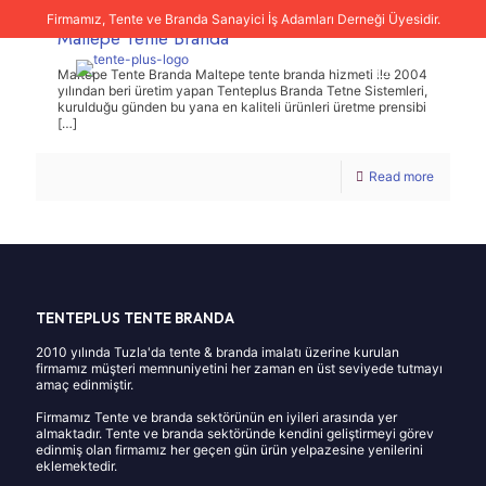
Firmamız, Tente ve Branda Sanayici İş Adamları Derneği Üyesidir.
Maltepe Tente Branda
Maltepe Tente Branda Maltepe tente branda hizmeti ile 2004
yılından beri üretim yapan Tenteplus Branda Tetne Sistemleri,
kurulduğu günden bu yana en kaliteli ürünleri üretme prensibi
[…]
Read more
TENTEPLUS TENTE BRANDA
2010 yılında Tuzla'da tente & branda imalatı üzerine kurulan
firmamız müşteri memnuniyetini her zaman en üst seviyede tutmayı
amaç edinmiştir.
Firmamız Tente ve branda sektörünün en iyileri arasında yer
almaktadır. Tente ve branda sektöründe kendini geliştirmeyi görev
edinmiş olan firmamız her geçen gün ürün yelpazesine yenilerini
eklemektedir.