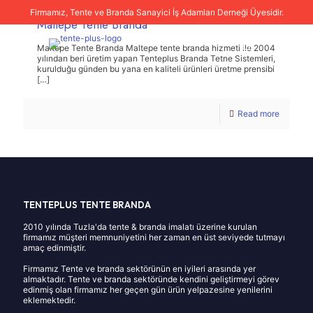
Firmamız, Tente ve Branda Sanayici İş Adamları Derneği Üyesidir.
Maltepe Tente Branda
Maltepe Tente Branda Maltepe tente branda hizmeti ile 2004
yılından beri üretim yapan Tenteplus Branda Tetne Sistemleri,
kurulduğu günden bu yana en kaliteli ürünleri üretme prensibi
[…]
Read more
TENTEPLUS TENTE BRANDA
2010 yılında Tuzla'da tente & branda imalatı üzerine kurulan
firmamız müşteri memnuniyetini her zaman en üst seviyede tutmayı
amaç edinmiştir.
Firmamız Tente ve branda sektörünün en iyileri arasında yer
almaktadır. Tente ve branda sektöründe kendini geliştirmeyi görev
edinmiş olan firmamız her geçen gün ürün yelpazesine yenilerini
eklemektedir.