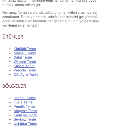
firmamız müşteri memnuniyetini her zaman en üst seviyede
tutmayı amaç edinmiştir.
Firmamız Tente ve branda sektörünün en iyileri arasında yer
almaktadır. Tente ve branda sektöründe kendini geliştirmeyi
görev edinmiş olan firmamız her geçen gün ürün yelpazesine
yenilerini eklemektedir.
ÜRÜNLER
Körüklü Tente
Mafsallı Tente
Sabit Tente
Wintent Tente
Kasetli Tente
Pergola Tente
Çift Açılır Tente
BÖLGELER
İstanbul Tente
Tuzla Tente
Pendik Tente
Ataşehir Tente
Kadıköy Tente
Beykoz Tente
Üsküdar Tente