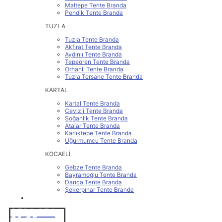
Maltepe Tente Branda
Pendik Tente Branda
TUZLA
Tuzla Tente Branda
Akfırat Tente Branda
Aydınlı Tente Branda
Tepeören Tente Branda
Orhanlı Tente Branda
Tuzla Tersane Tente Branda
KARTAL
Kartal Tente Branda
Cevizli Tente Branda
Soğanlık Tente Branda
Atalar Tente Branda
Karlıktepe Tente Branda
Uğurmumcu Tente Branda
KOCAELİ
Gebze Tente Branda
Bayramoğlu Tente Branda
Darıca Tente Branda
Şekerpınar Tente Branda
İLETİŞİM
0531 251
86 25