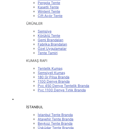
Pergola Tente
Kasetli Tente
Wintent Tente
Çift Açılır Tente
ÜRÜNLER
Şemsiye
Körüklü Tente
Gemi Brandaları
Fabrika Brandaları
Özel Uygulamalar
Tente Tamiri
KUMAŞ RAFI
Tentelik Kumaş
Şemsiyeli Kumaş
180 Gr Pilsa Branda
1100 Denye Branda
Pvc 450 Denye Tentelik Branda
Pvc 1100 Denye Tırlık Branda
SERVİS BÖLGELERİMİZ
İSTANBUL
İstanbul Tente Branda
Ataşehir Tente Branda
Beykoz Tente Branda
Üsküdar Tente Branda