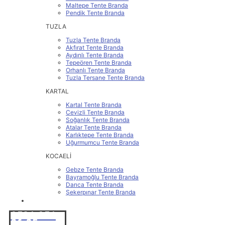
Maltepe Tente Branda
Pendik Tente Branda
TUZLA
Tuzla Tente Branda
Akfırat Tente Branda
Aydınlı Tente Branda
Tepeören Tente Branda
Orhanlı Tente Branda
Tuzla Tersane Tente Branda
KARTAL
Kartal Tente Branda
Cevizli Tente Branda
Soğanlık Tente Branda
Atalar Tente Branda
Karlıktepe Tente Branda
Uğurmumcu Tente Branda
KOCAELİ
Gebze Tente Branda
Bayramoğlu Tente Branda
Darıca Tente Branda
Şekerpınar Tente Branda
İLETİŞİM
0531 251
86 25