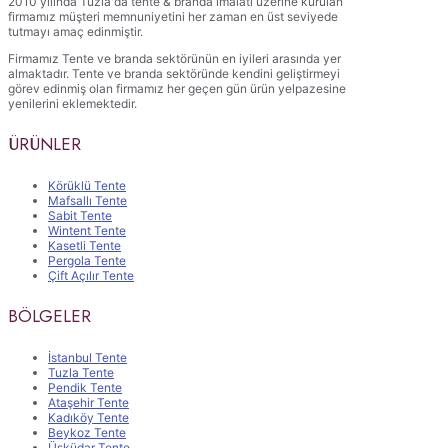
2010 yılında Tuzla'da tente & branda imalatı üzerine kurulan
firmamız müşteri memnuniyetini her zaman en üst seviyede
tutmayı amaç edinmiştir.
Firmamız Tente ve branda sektörünün en iyileri arasında yer
almaktadır. Tente ve branda sektöründe kendini geliştirmeyi
görev edinmiş olan firmamız her geçen gün ürün yelpazesine
yenilerini eklemektedir.
ÜRÜNLER
Körüklü Tente
Mafsallı Tente
Sabit Tente
Wintent Tente
Kasetli Tente
Pergola Tente
Çift Açılır Tente
BÖLGELER
İstanbul Tente
Tuzla Tente
Pendik Tente
Ataşehir Tente
Kadıköy Tente
Beykoz Tente
Üsküdar Tente