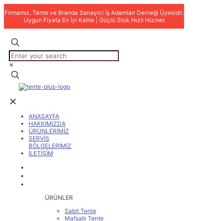
Firmamız, Tente ve Branda Sanayici İş Adamları Derneği Üyesidir.
Uygun Fiyata En İyi Kalite | Güçlü Stok Hızlı Hizmet
✕
✕
ANASAYFA
HAKKIMIZDA
ÜRÜNLERİMİZ
SERVİS
BÖLGELERİMİZ
İLETİŞİM
ANASAYFA
HAKKIMIZDA
ÜRÜNLERİMİZ
ÜRÜNLER
Sabit Tente
Mafsallı Tente