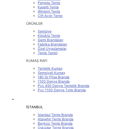
Pergola Tente
Kasetli Tente
Wintent Tente
Çift Açılır Tente
ÜRÜNLER
Şemsiye
Körüklü Tente
Gemi Brandaları
Fabrika Brandaları
Özel Uygulamalar
Tente Tamiri
KUMAŞ RAFI
Tentelik Kumaş
Şemsiyeli Kumaş
180 Gr Pilsa Branda
1100 Denye Branda
Pvc 450 Denye Tentelik Branda
Pvc 1100 Denye Tırlık Branda
SERVİS BÖLGELERİMİZ
İSTANBUL
İstanbul Tente Branda
Ataşehir Tente Branda
Beykoz Tente Branda
Üsküdar Tente Branda