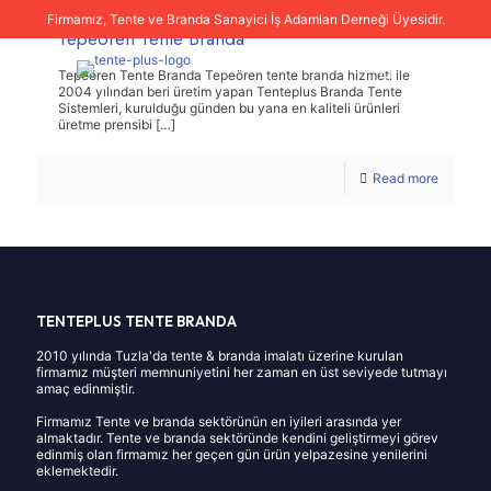
Firmamız, Tente ve Branda Sanayici İş Adamları Derneği Üyesidir.
Tepeören Tente Branda
Tepeören Tente Branda Tepeören tente branda hizmeti ile
2004 yılından beri üretim yapan Tenteplus Branda Tente
Sistemleri, kurulduğu günden bu yana en kaliteli ürünleri
üretme prensibi
[…]
Read more
TENTEPLUS TENTE BRANDA
2010 yılında Tuzla'da tente & branda imalatı üzerine kurulan
firmamız müşteri memnuniyetini her zaman en üst seviyede tutmayı
amaç edinmiştir.
Firmamız Tente ve branda sektörünün en iyileri arasında yer
almaktadır. Tente ve branda sektöründe kendini geliştirmeyi görev
edinmiş olan firmamız her geçen gün ürün yelpazesine yenilerini
eklemektedir.