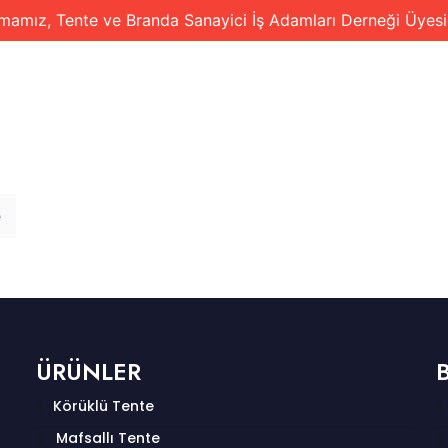
rmamız, Tente ve Branda Sanayici İş Adamları Derneği Üyesid
FA
HAKKIMIZDA
ÜRÜNLERİMİZ
e
ÜRÜNLER
Körüklü Tente
Mafsallı Tente