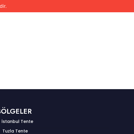
ir.
SERVİS BÖLGELERİMİZ
0531 251 86 25
İLETİŞİM
BÖLGELER
İstanbul Tente
Tuzla Tente