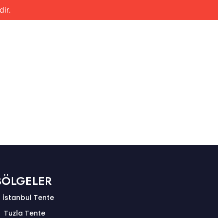
ir.
SERVİS BÖLGELERİMİZ
0531 251 86 25
İLETİŞİM
BÖLGELER
İstanbul Tente
Tuzla Tente