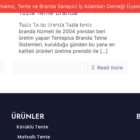
rmamız, Tente ve Branda Sanayici İş Adamları Derneği Üyesid
Tuzla Tente Branda
FA
HAKKIMIZDA
ÜRÜNLERİMİZ
Tuzla Tente Branda Tuzla tente
branda hizmeti ile 2004 yılından beri
üretim yapan Tenteplus Branda Tetne
Sistemleri, kurulduğu günden bu yana en
kaliteli ürünleri üretme prensibi ile
[…]
e
Read more
ÜRÜNLER
Körüklü Tente
Mafsallı Tente