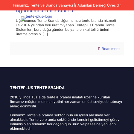
Firmamız, Tente ve Branda Sanayici İş Adamları Derneği Üyesidir.
Uğurmumcu Tente Branda
Uğurmumcu Tente Branda Uğurmumcu tente branda hizmeti
ile 2004 yılından beri üretim yapan Tenteplus Branda Tente
Sistemleri, kurulduğu günden bu yana en kaliteli ürünleri
üretme prensibi
[…]
Read more
TENTEPLUS TENTE BRANDA
2010 yılında Tuzla'da tente & branda imalatı üzerine kurulan
firmamız müşteri memnuniyetini her zaman en üst seviyede tutmayı
amaç edinmiştir.
Firmamız Tente ve branda sektörünün en iyileri arasında yer
almaktadır. Tente ve branda sektöründe kendini geliştirmeyi görev
edinmiş olan firmamız her geçen gün ürün yelpazesine yenilerini
eklemektedir.