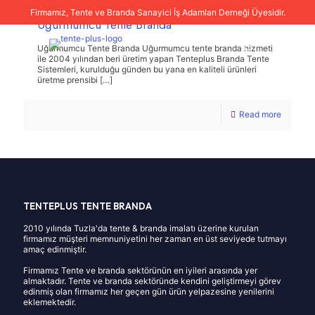
Firmamız, Tente ve Branda Sanayici İş Adamları Derneği Üyesidir.
Uğurmumcu Tente Branda
Uğurmumcu Tente Branda Uğurmumcu tente branda hizmeti
ile 2004 yılından beri üretim yapan Tenteplus Branda Tente
Sistemleri, kurulduğu günden bu yana en kaliteli ürünleri
üretme prensibi
[…]
Read more
TENTEPLUS TENTE BRANDA
2010 yılında Tuzla'da tente & branda imalatı üzerine kurulan
firmamız müşteri memnuniyetini her zaman en üst seviyede tutmayı
amaç edinmiştir.
Firmamız Tente ve branda sektörünün en iyileri arasında yer
almaktadır. Tente ve branda sektöründe kendini geliştirmeyi görev
edinmiş olan firmamız her geçen gün ürün yelpazesine yenilerini
eklemektedir.