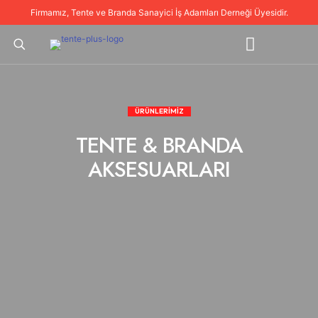
Firmamız, Tente ve Branda Sanayici İş Adamları Derneği Üyesidir.
ÜRÜNLERİMİZ
TENTE & BRANDA
AKSESUARLARI