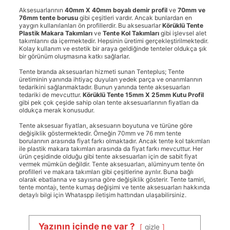
Aksesuarlarının
40mm X 40mm boyalı demir profil
ve
70mm ve
76mm tente borusu
gibi çeşitleri vardır. Ancak bunlardan en
yaygın kullanılanları ön profillerdir. Bu aksesuarlar
Körüklü Tente
Plastik Makara Takımları
ve
Tente Kol Takımları
gibi işlevsel alet
takımlarını da içermektedir. Hepsinin üretimi gerçekleştirilmektedir.
Kolay kullanım ve estetik bir araya geldiğinde tenteler oldukça şık
bir görünüm oluşmasına katkı sağlarlar.
Tente branda aksesuarları hizmeti sunan Tenteplus; Tente
üretiminin yanında ihtiyaç duyulan yedek parça ve onarımlarının
tedarikini sağlanmaktadır. Bunun yanında tente aksesuarları
tedariki de mevcuttur.
Körüklü Tente 15mm X 25mm Kutu Profil
gibi pek çok çeşide sahip olan tente aksesuarlarının fiyatları da
oldukça merak konusudur.
Tente aksesuar fiyatları, aksesuarın boyutuna ve türüne göre
değişiklik göstermektedir. Örneğin 70mm ve 76 mm tente
borularının arasında fiyat farkı olmaktadır. Ancak tente kol takımları
ile plastik makara takımları arasında da fiyat farkı mevcuttur. Her
ürün çeşidinde olduğu gibi tente aksesuarları için de sabit fiyat
vermek mümkün değildir. Tente aksesuarları, alüminyum tente ön
profilleri ve makara takımları gibi çeşitlerine ayrılır. Buna bağlı
olarak ebatlarına ve sayısına göre değişiklik gösterir. Tente tamiri,
tente montajı, tente kumaş değişimi ve tente aksesuarları hakkında
detaylı bilgi için Whataspp iletişim hattından ulaşabilirsiniz.
Yazının içinde ne var ?
gizle